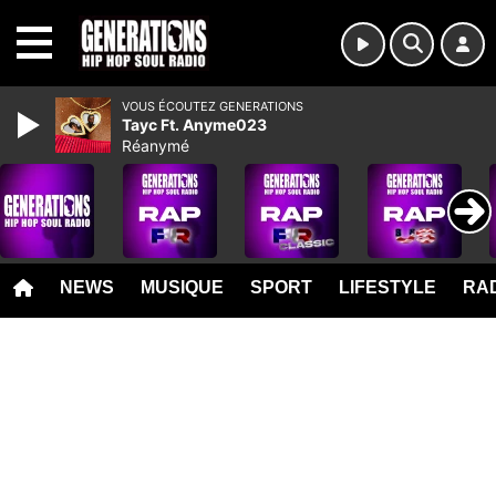
MENU
VOUS ÉCOUTEZ GENERATIONS
Tayc Ft. Anyme023
Réanymé
NEWS
MUSIQUE
SPORT
LIFESTYLE
RAD