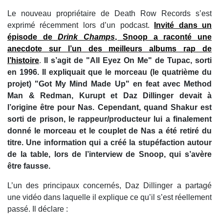
Le nouveau propriétaire de Death Row Records s’est
exprimé récemment lors d’un podcast.
Invité dans un
épisode de
Drink Champs
, Snoop a raconté une
anecdote sur l’un des meilleurs albums rap de
l’histoire
.
Il s’agit de "All Eyez On Me" de Tupac, sorti
en 1996. Il expliquait que le morceau (le quatrième du
projet) "Got My Mind Made Up" en feat avec Method
Man & Redman, Kurupt et Daz Dillinger devait à
l’origine être pour Nas. Cependant, quand Shakur est
sorti de prison, le rappeur/producteur lui a finalement
donné le morceau et le couplet de Nas a été retiré du
titre. Une information qui a créé la stupéfaction autour
de la table, lors de l’interview de Snoop, qui s’avère
être fausse.
L’un des principaux concernés, Daz Dillinger a partagé
une vidéo dans laquelle il explique ce qu’il s’est réellement
passé. Il déclare :