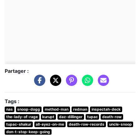
Partager :
Tags :
nas
snoop-dogg
method-man
redman
inspectah-deck
the-lady-of-rage
kurupt
daz-dillinger
tupac
death-row
tupac-shakur
all-eyez-on-me
death-row-records
uncle-snoop
don-t-stop-keep-going