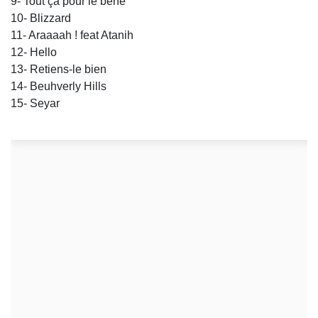
9- Tout ça pour le béné’
10- Blizzard
11- Araaaah ! feat Atanih
12- Hello
13- Retiens-le bien
14- Beuhverly Hills
15- Seyar