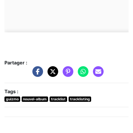
Partager :
Tags :
guizmo
nouvel-album
tracklist
tracklisting