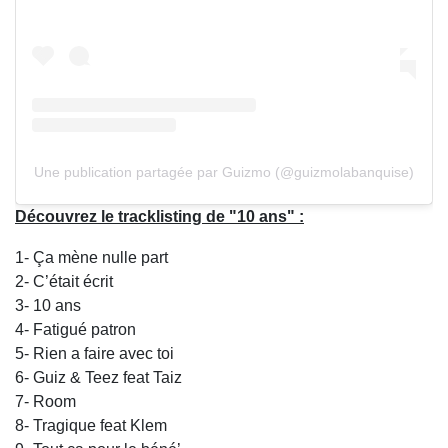
Une publication partagée par Guizmo (@guizmolabanquise)
Découvrez le tracklisting de "10 ans" :
1- Ça mène nulle part
2- C’était écrit
3- 10 ans
4- Fatigué patron
5- Rien a faire avec toi
6- Guiz & Teez feat Taiz
7- Room
8- Tragique feat Klem