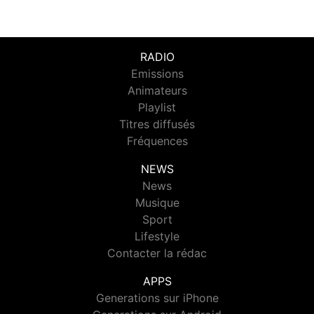
RADIO
Emissions
Animateurs
Playlist
Titres diffusés
Fréquences
NEWS
News
Musique
Sport
Lifestyle
Contacter la rédac
APPS
Generations sur iPhone