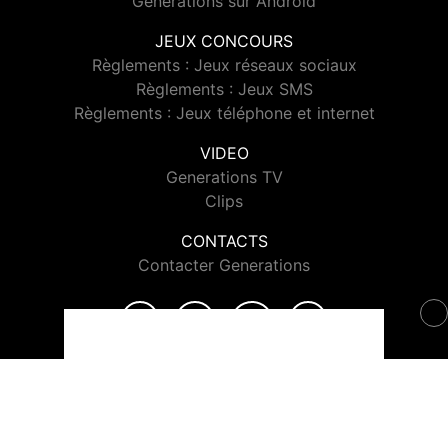
Generations sur Android
JEUX CONCOURS
Règlements : Jeux réseaux sociaux
Règlements : Jeux SMS
Règlements : Jeux téléphone et internet
VIDEO
Generations TV
Clips
CONTACTS
Contacter Generations
© 2026 Generations Tous droits réservés.
Signaler un contenu
-
Mentions légales
-
Politique de cookies
-