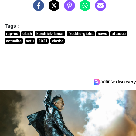
Tags :
rap-us
clash
kendrick-lamar
freddie-gibbs
news
attaque
actualite
actu
2021
clashe