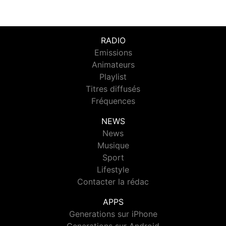
RADIO
Emissions
Animateurs
Playlist
Titres diffusés
Fréquences
NEWS
News
Musique
Sport
Lifestyle
Contacter la rédac
APPS
Generations sur iPhone