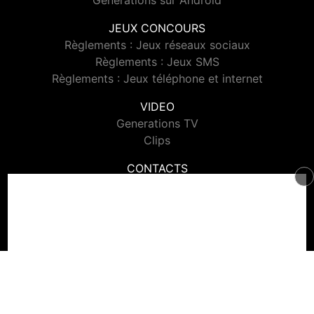
Generations sur Android
JEUX CONCOURS
Règlements : Jeux réseaux sociaux
Règlements : Jeux SMS
Règlements : Jeux téléphone et internet
VIDEO
Generations TV
Clips
CONTACTS
Contacter Generations
© 2026 Generations Tous droits réservés.
Signaler un contenu
-
Mentions légales
-
Politique de cookies
-