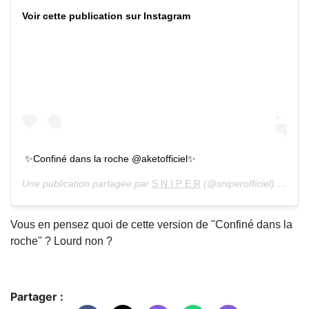
Voir cette publication sur Instagram
✨Confiné dans la roche @aketofficiel✨
Une publication partagée par
S N I P E R
(@sniperofficiel) le 13 Avril 2020 à 11 :54 PDT
Vous en pensez quoi de cette version de "Confiné dans la
roche" ? Lourd non ?
Partager :