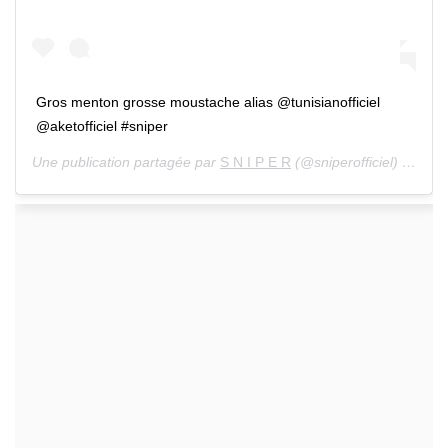
Gros menton grosse moustache alias @tunisianofficiel
@aketofficiel #sniper
Une publication partagée par
S N I P E R
(@sniperofficiel) le 12 Avril 2020 à 12 :34 PDT