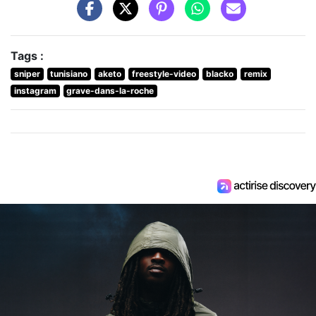
Tags :
sniper
tunisiano
aketo
freestyle-video
blacko
remix
instagram
grave-dans-la-roche