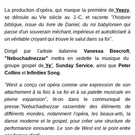
La production d'opéra, qui marque la première de
Yeezy
,
se déroule au VIe siècle av. J.-C. et raconte
"l'histoire
biblique, issue du livre de Daniel, du roi babylonien qui
passe d'un souverain méchant, impérieux et autodéclaré à
un véritable croyant qui trouve le salut dans sa foi"
.
Dirigé par l'artiste italienne
Vanessa Beecroft
,
"Nebuchadnezzar"
mettra en vedette la musique du
groupe gospel de
Ye’
,
Sunday Service
, ainsi que
Peter
Collins
et
Infinities Song
.
"West a conçu cet opéra comme une expression de son
attachement à la fois à sa foi et à sa palette musicale en
pleine expansion"
, lit-on dans le communiqué de
presse.
"Nebuchadnezzar rassemble des éléments de
différents mondes, notamment l'opéra, les beaux-arts, la
danse moderne et le gospel, pour créer une structure de
performance innovante. Le son de West est le pont entre