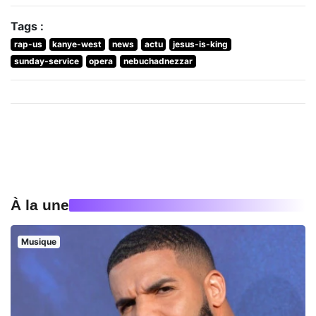
Tags :
rap-us
kanye-west
news
actu
jesus-is-king
sunday-service
opera
nebuchadnezzar
À la une
Musique