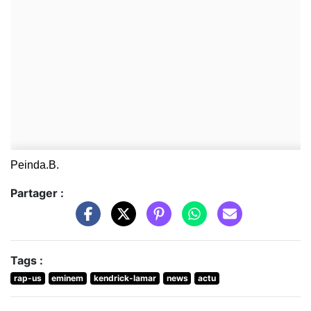
Peinda.B.
Partager :
Tags :
rap-us
eminem
kendrick-lamar
news
actu