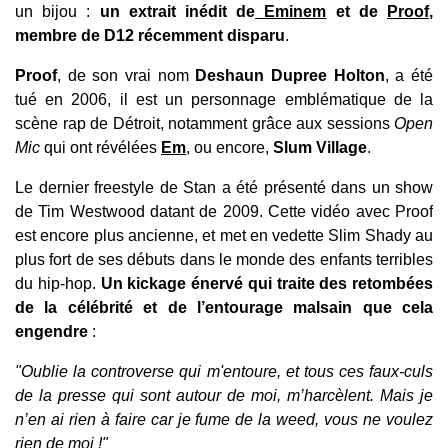
un bijou :
un extrait inédit de
Eminem
et de
Proof
,
membre de D12 récemment disparu
.
Proof
, de son vrai nom
Deshaun Dupree Holton
, a été
tué en 2006, il est un personnage emblématique de la
scène rap de Détroit, notamment grâce aux sessions
Open
Mic
qui ont révélées
Em
, ou encore,
Slum Village
.
Le dernier freestyle de Stan a été présenté dans un show
de Tim Westwood datant de 2009. Cette vidéo avec Proof
est encore plus ancienne, et met en vedette Slim Shady au
plus fort de ses débuts dans le monde des enfants terribles
du hip-hop.
Un kickage énervé qui traite des retombées
de la célébrité et de l’entourage malsain que cela
engendre
:
"Oublie la controverse qui m'entoure, et tous ces faux-culs
de la presse qui sont autour de moi, m’harcèlent. Mais je
n’en ai rien à faire car je fume de la weed, vous ne voulez
rien de moi !"