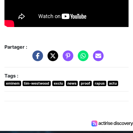
Partager :
Tags :
eminem
tim-westwood
exclu
news
proof
rapus
actu