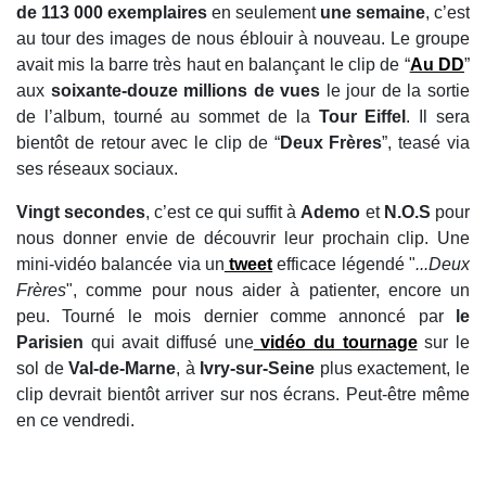
de 113 000 exemplaires
en seulement
une semaine
, c’est
au tour des images de nous éblouir à nouveau. Le groupe
avait mis la barre très haut en balançant le clip de “
Au DD
”
aux
soixante-douze millions de vues
le jour de la sortie
de l’album, tourné au sommet de la
Tour Eiffel
. Il sera
bientôt de retour avec le clip de “
Deux Frères
”, teasé via
ses réseaux sociaux.
Vingt secondes
, c’est ce qui suffit à
Ademo
et
N.O.S
pour
nous donner envie de découvrir leur prochain clip. Une
mini-vidéo balancée via un
tweet
efficace légendé "
...Deux
Frères
", comme pour nous aider à patienter, encore un
peu. Tourné le mois dernier comme annoncé par
le
Parisien
qui avait diffusé une
vidéo du tournage
sur le
sol de
Val-de-Marne
, à
Ivry-sur-Seine
plus exactement, le
clip devrait bientôt arriver sur nos écrans. Peut-être même
en ce vendredi.