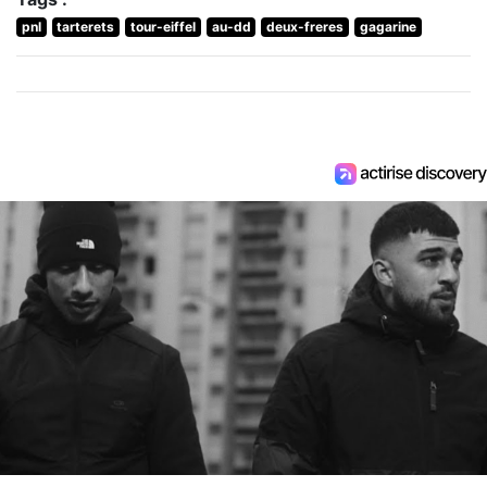
pnl
tarterets
tour-eiffel
au-dd
deux-freres
gagarine