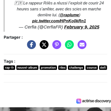
🇫🇷 Le rappeur Rilès a réussi l’exploit de courir 24
heures sans s’arrêter, avec des scies en marche
derrière lui. (
@raplume
)
pic.twitter.com/HPnKo0kRn1
— Cerfia (@CerfiaFR)
February 9, 2025
Partager :
Tags :
rap-fr
nouvel-album
promotion
riles
challenge
course
defi