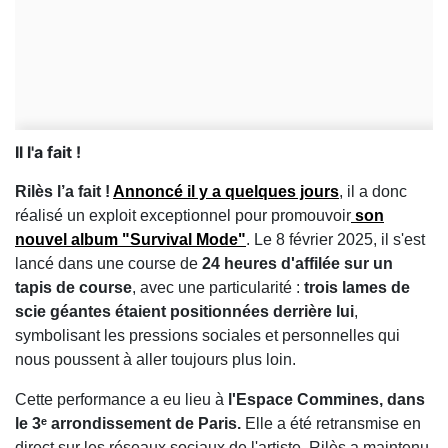
Il l'a fait !
Rilès l’a fait !
Annoncé il y a quelques jours
, il a donc
réalisé un exploit exceptionnel pour promouvoir
son
nouvel album "Survival Mode"
. Le 8 février 2025, il s'est
lancé dans une course de
24 heures d'affilée sur un
tapis de course
, avec une particularité :
trois lames de
scie géantes étaient positionnées derrière lui
,
symbolisant les pressions sociales et personnelles qui
nous poussent à aller toujours plus loin.
Cette performance a eu lieu à
l'Espace Commines, dans
le 3ᵉ arrondissement de Paris.
Elle a été retransmise en
direct sur les réseaux sociaux de l'artiste. Rilès a maintenu