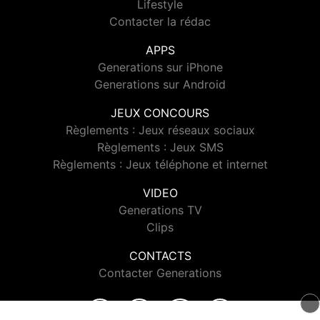
Lifestyle
Contacter la rédac
APPS
Generations sur iPhone
Generations sur Android
JEUX CONCOURS
Règlements : Jeux réseaux sociaux
Règlements : Jeux SMS
Règlements : Jeux téléphone et internet
VIDEO
Generations TV
Clips
CONTACTS
Contacter Generations