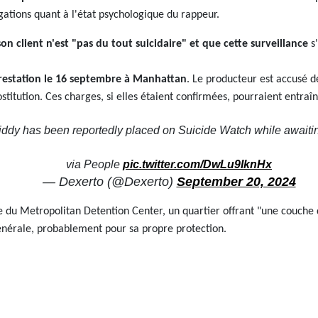
ations quant à l'état psychologique du rappeur.
son client n'est "pas du tout suicidaire" et que cette surveillance
s'
arrestation le 16 septembre à Manhattan
. Le producteur est accusé d
stitution. Ces charges, si elles étaient confirmées, pourraient entraîn
iddy has been reportedly placed on Suicide Watch while awaiting
via People
pic.twitter.com/DwLu9IknHx
— Dexerto (@Dexerto)
September 20, 2024
e du Metropolitan Detention Center, un quartier offrant "une couche 
générale, probablement pour sa propre protection.