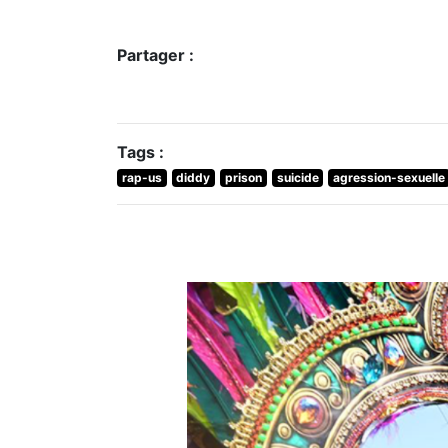
Partager :
Tags :
rap-us
diddy
prison
suicide
agression-sexuelle