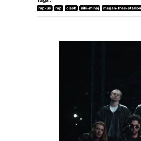
Tags :
rap-us
rap
clash
niki-minaj
megan-thee-stallio