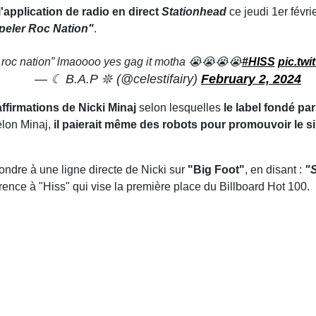
l'application de radio
en direct
Stationhead
ce jeudi 1er févr
peler Roc Nation"
.
l roc nation” lmaoooo yes gag it motha 😭😭😭😭
#HISS
pic.tw
— ☾ B.A.P 𖤓 (@celestifairy)
February 2, 2024
ffirmations de Nicki Minaj
selon lesquelles
le label fondé pa
elon Minaj,
il paierait même des robots pour promouvoir le s
ndre à une ligne directe de Nicki sur
"Big Foot"
, en disant :
"
érence à "Hiss" qui vise la première place du Billboard Hot 100.