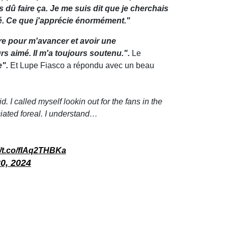
pas dû faire ça. Je me suis dit que je cherchais
pté. Ce que j'apprécie énormément."
ure pour m'avancer et avoir une
rs aimé. Il m'a toujours soutenu.".
Le
e".
Et Lupe Fiasco a répondu avec un beau
. I called myself lookin out for the fans in the
ciated foreal. I understand…
//t.co/fIAq2THBKa
0, 2024