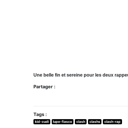
Une belle fin et sereine pour les deux rappe
Partager :
Tags :
kid-cudi
lupe-fiasco
clash
clashs
clash-rap