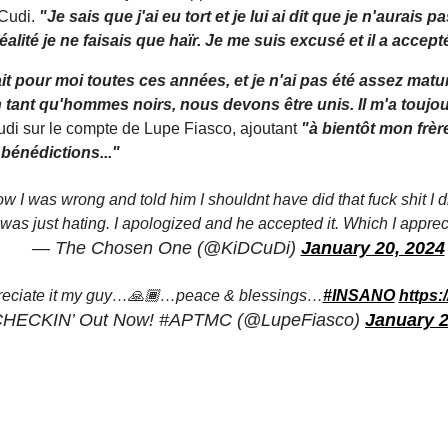
t Cudi.
"Je sais que j'ai eu tort et je lui ai dit que je n'aurais 
éalité je ne faisais que haïr. Je me suis excusé et il a acce
it pour moi toutes ces années, et je n'ai pas été assez mat
n tant qu'hommes noirs, nous devons être unis. Il m'a toujou
di sur le compte de Lupe Fiasco, ajoutant
"à bientôt mon frèr
 bénédictions..."
ow I was wrong and told him I shouldnt have did that fuck shit I did
I was just hating. I apologized and he accepted it. Which I appre
— The Chosen One (@KiDCuDi)
January 20, 2024
preciate it my guy…🙏🏾…peace & blessings…
#INSANO
https:
HECKIN’ Out Now! #APTMC (@LupeFiasco)
January 2