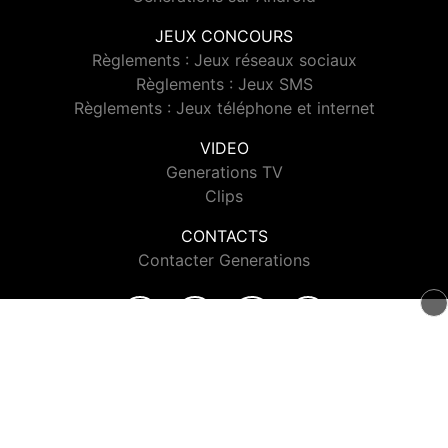
JEUX CONCOURS
Règlements : Jeux réseaux sociaux
Règlements : Jeux SMS
Règlements : Jeux téléphone et internet
VIDEO
Generations TV
Clips
CONTACTS
Contacter Generations
© 2026 Generations Tous droits réservés.
Signaler un contenu
-
Mentions légales
-
Politique de cookies
-
Contact