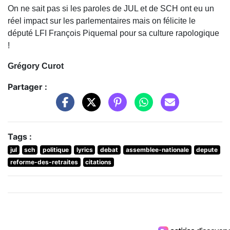
On ne sait pas si les paroles de JUL et de SCH ont eu un
réel impact sur les parlementaires mais on félicite le
député LFI François Piquemal pour sa culture rapologique
!
Grégory Curot
Partager :
Tags :
jul
sch
politique
lyrics
debat
assemblee-nationale
depute
reforme-des-retraites
citations