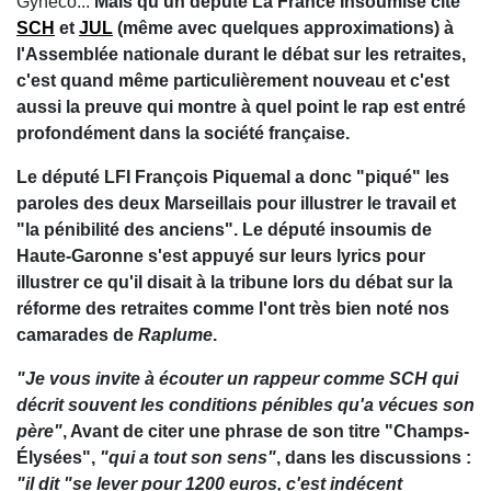
Gynéco...
Mais qu'un député La France Insoumise cite
SCH
et
JUL
(même avec quelques approximations) à
l'Assemblée nationale durant le débat sur les retraites,
c'est quand même particulièrement nouveau et c'est
aussi la preuve qui montre à quel point le rap est entré
profondément dans la société française.
Le député LFI François Piquemal a donc "piqué" les
paroles des deux Marseillais pour illustrer le travail et
"la pénibilité des anciens". Le député insoumis de
Haute-Garonne s'est appuyé sur leurs lyrics pour
illustrer ce qu'il disait à la tribune lors du débat sur la
réforme des retraites comme l'ont très bien noté nos
camarades de
Raplume
.
"Je vous invite à écouter un rappeur comme SCH qui
décrit souvent les conditions pénibles qu'a vécues son
père"
, Avant de citer une phrase de son titre "Champs-
Élysées",
"qui a tout son sens"
, dans les discussions :
"il dit "se lever pour 1200 euros, c'est indécent