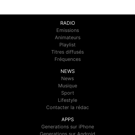
RADIO
Emissions
Animateurs
Playlist
Titres diffusés
Fréquences
NEWS
News
Musique
Sport
Lifestyle
Contacter la rédac
APPS
Generations sur iPhone
Generations sur Android