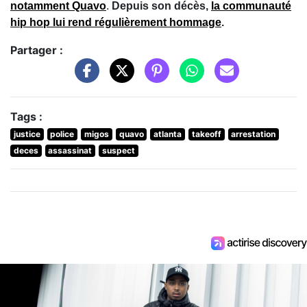
notamment Quavo
.
Depuis son décès,
la communauté
hip hop lui rend régulièrement hommage
.
Partager :
Tags :
justice
police
migos
quavo
atlanta
takeoff
arrestation
deces
assassinat
suspect