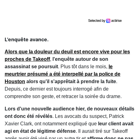
L'enquête avance.
Alors que la douleur du deuil est encore vive pour les
proches de Takeoff
,
l'enquête autour de son
assassinat se poursuit
. Plus tôt dans le mois,
le
meurtrier présumé a été interpellé par la police de
Houston
alors qu'il s'apprêtait à prendre la fuite
.
Depuis, ce dernier est toujours interrogé afin de
comprendre son geste, et retracer la soirée du drame.
Lors d'une nouvelle audience hier, de nouveaux détails
ont donc été révélés
. Les avocats du suspect, Patrick
Xavier Clark, ont notamment expliqué que
leur client avait
agi en état de légitime défense
. Il aurait tiré sur Takeoff
après avoir été visé par un autre tir et
affirme donc ne pas