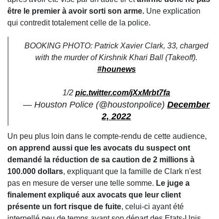
être le premier à avoir sorti son arme.
Une explication
qui contredit totalement celle de la police.
BOOKING PHOTO: Patrick Xavier Clark, 33, charged
with the murder of Kirshnik Khari Ball (Takeoff).
#hounews
1/2
pic.twitter.com/jXxMrbt7fa
— Houston Police (@houstonpolice)
December
2, 2022
Un peu plus loin dans le compte-rendu de cette audience,
on apprend aussi que les avocats du suspect ont
demandé la réduction de sa caution de 2 millions à
100.000 dollars
, expliquant que la famille de Clark n'est
pas en mesure de verser une telle somme.
Le juge a
finalement expliqué aux avocats que leur client
présente un fort risque de fuite
, celui-ci ayant été
interpellé peu de temps avant son départ des Etats-Unis.