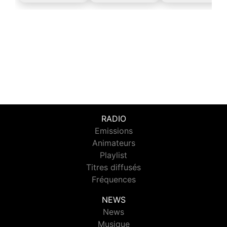
RADIO
Emissions
Animateurs
Playlist
Titres diffusés
Fréquences
NEWS
News
Musique