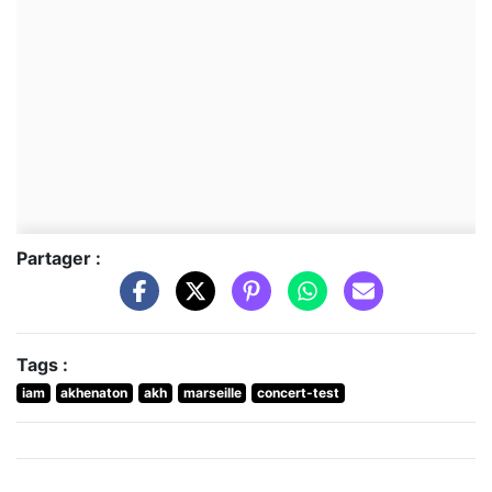
Partager :
Tags :
iam
akhenaton
akh
marseille
concert-test