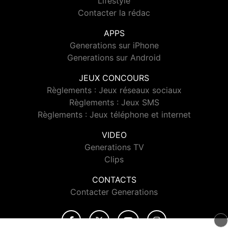
Lifestyle
Contacter la rédac
APPS
Generations sur iPhone
Generations sur Android
JEUX CONCOURS
Règlements : Jeux réseaux sociaux
Règlements : Jeux SMS
Règlements : Jeux téléphone et internet
VIDEO
Generations TV
Clips
CONTACTS
Contacter Generations