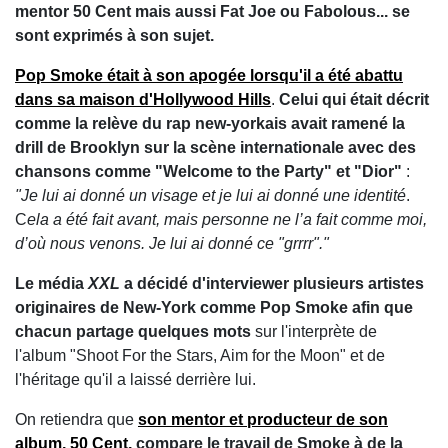
mentor 50 Cent mais aussi Fat Joe ou Fabolous... se
sont exprimés à son sujet.
Pop Smoke était à son apogée lorsqu'il a été abattu
dans sa maison d'Hollywood Hills
.
Celui qui était décrit
comme la relève du rap new-yorkais avait ramené la
drill de Brooklyn sur la scène internationale avec des
chansons comme
"
Welcome to the Party" et "Dior"
:
"Je lui ai donné un visage et je lui ai donné une identité
.
C
ela a été fait avant, mais personne ne l’a fait comme moi,
d’où nous venons. Je lui ai donné ce "grrrr"."
Le média
XXL
a décidé d'interviewer plusieurs artistes
originaires de New-York comme Pop Smoke afin que
chacun partage quelques mots
sur l'interprète de
l'album "Shoot For the Stars, Aim for the Moon" et de
l'héritage qu'il a laissé derrière lui.
On retiendra que
son mentor et producteur de son
album,
50 Cent,
compare le travail de Smoke à de la