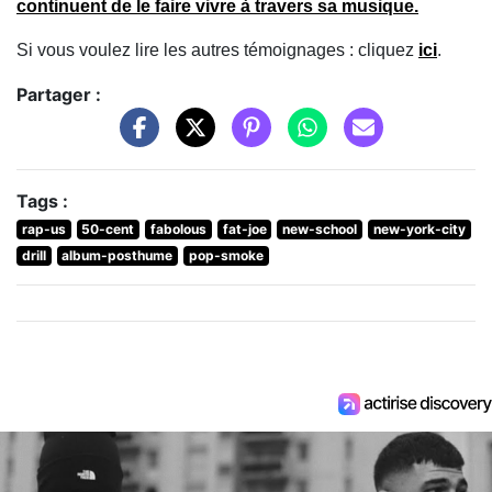
continuent de le faire vivre à travers sa musique.
Si vous voulez lire les autres témoignages : cliquez
ici
.
Partager :
Tags :
rap-us
50-cent
fabolous
fat-joe
new-school
new-york-city
drill
album-posthume
pop-smoke