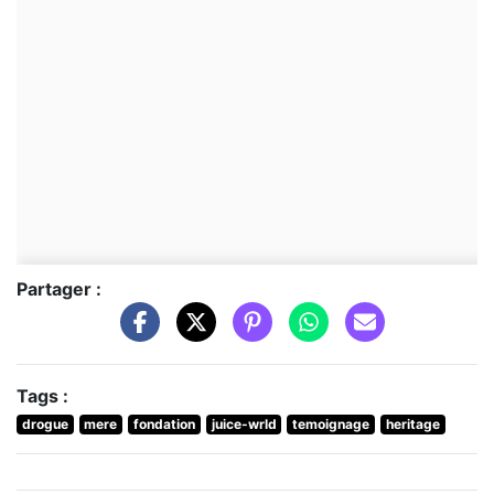
Partager :
Tags :
drogue
mere
fondation
juice-wrld
temoignage
heritage