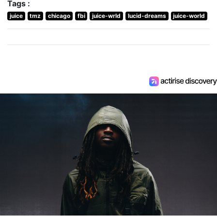
Tags :
juice
tmz
chicago
fbi
juice-wrld
lucid-dreams
juice-world