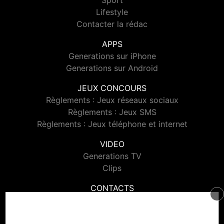
Sport
Lifestyle
Contacter la rédac
APPS
Generations sur iPhone
Generations sur Android
JEUX CONCOURS
Règlements : Jeux réseaux sociaux
Règlements : Jeux SMS
Règlements : Jeux téléphone et internet
VIDEO
Generations TV
Clips
CONTACTS
Contacter Generations