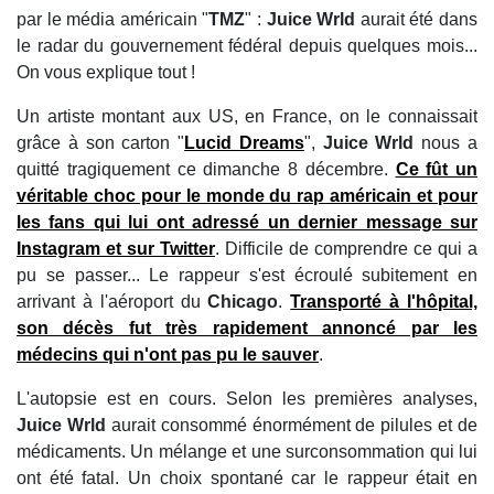
par le média américain "
TMZ
" :
Juice Wrld
aurait été dans
le radar du gouvernement fédéral depuis quelques mois...
On vous explique tout !
Un artiste montant aux US, en France, on le connaissait
grâce à son carton "
Lucid Dreams
",
Juice Wrld
nous a
quitté tragiquement ce dimanche 8 décembre.
Ce fût un
véritable choc pour le monde du rap américain et pour
les fans qui lui ont adressé un dernier message sur
Instagram
et sur
Twitter
. Difficile de comprendre ce qui a
pu se passer... Le rappeur s'est écroulé subitement en
arrivant à l'aéroport du
Chicago
.
Transporté à l'hôpital,
son décès fut très rapidement annoncé par les
médecins qui n'ont pas pu le sauver
.
L'autopsie est en cours. Selon les premières analyses,
Juice Wrld
aurait consommé énormément de pilules et de
médicaments. Un mélange et une surconsommation qui lui
ont été fatal. Un choix spontané car le rappeur était en