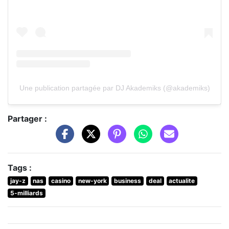
Une publication partagée par DJ Akademiks (@akademiks)
Partager :
Tags :
jay-z
nas
casino
new-york
business
deal
actualite
5-milliards