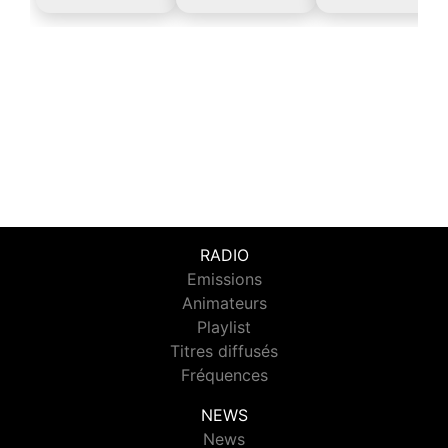
RADIO
Emissions
Animateurs
Playlist
Titres diffusés
Fréquences
NEWS
News