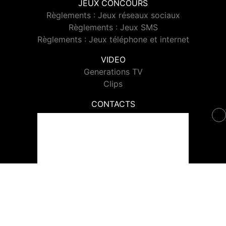
JEUX CONCOURS
Règlements : Jeux réseaux sociaux
Règlements : Jeux SMS
Règlements : Jeux téléphone et internet
VIDEO
Generations TV
Clips
CONTACTS
Contacter Generations
© 2026 Generations Tous droits réservés.
Signaler un contenu
-
Mentions légales
-
Politique de cookies
-
Contact