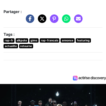
Partager :
Tags :
rap-fr
alkpote
gims
rap-francais
annonce
featuring
actualite
retourne