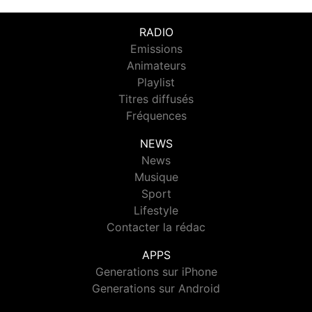
RADIO
Emissions
Animateurs
Playlist
Titres diffusés
Fréquences
NEWS
News
Musique
Sport
Lifestyle
Contacter la rédac
APPS
Generations sur iPhone
Generations sur Android