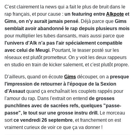
C'est clairement la news qui a fait le plus de bruit dans le
rap français, et pour cause :
un featuring entre
Alkpote
et
Gims, on n'y aurait jamais pensé
. Déjà parce que
Gims
semblait avoir abandonné le rap depuis plusieurs mois
pour multiplier les tubes dansants, mais aussi parce que
l'univers d'Alk n'a pas l'air spécialement compatible
avec celui de Meugi
. Pourtant, le teaser posté sur les
réseaux est plutôt prometteur. On y voit les deux rappeurs
en studio en train de kicker salement, et c'est plutôt propre.
D'ailleurs, quand on écoute
Gims
découper, on a
presque
l'impression de retourner à l'époque de la Sexion
d'Assaut
quand ça enchaînait les couplets rappés pour
l'amour du rap. Dans l'extrait on entend
de grosses
punchlines avec de sacrées refs, quelques "passe-
passe", le tout sur une grosse instru drill.
Le morceau
sort
ce vendredi 26 septembre
, et franchement on est
vraiment curieux de voir ce que ça va donner !