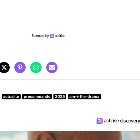
actualite
precommande
2025
am-i-the-drama