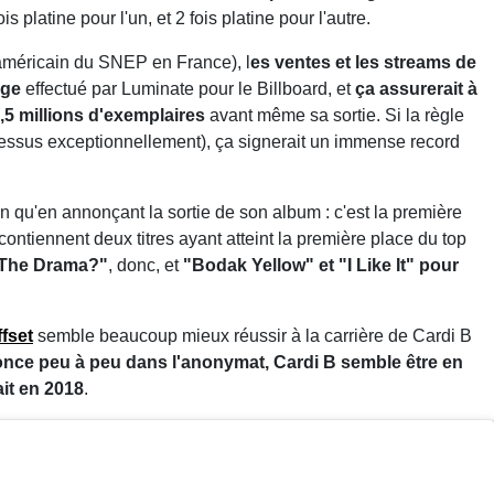
ois platine pour l'un, et 2 fois platine pour l'autre.
 américain du SNEP en France), l
es ventes et les streams de
age
effectué par Luminate pour le Billboard, et
ça assurerait à
,5 millions d'exemplaires
avant même sa sortie. Si la règle
essus exceptionnellement), ça signerait un immense record
rien qu'en annonçant la sortie de son album : c'est la première
contiennent deux titres ayant atteint la première place du top
 The Drama?"
, donc, et
"Bodak Yellow" et "I Like It" pour
ffset
semble beaucoup mieux réussir à la carrière de Cardi B
once peu à peu dans l'anonymat, Cardi B semble être en
ait en 2018
.