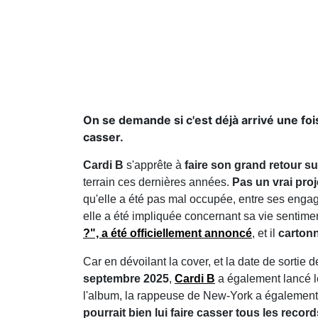
On se demande si c'est déjà arrivé une fois
casser.
Cardi B
s'apprête à
faire son grand retour su
terrain ces dernières années.
Pas un vrai proj
qu'elle a été pas mal occupée, entre ses enga
elle a été impliquée concernant sa vie sentimen
?", a été officiellement annoncé
, et il
cartonn
Car en dévoilant la cover, et la date de sortie d
septembre 2025
,
Cardi B
a également lancé l
l'album, la rappeuse de New-York a égalemen
pourrait bien lui faire casser tous les record