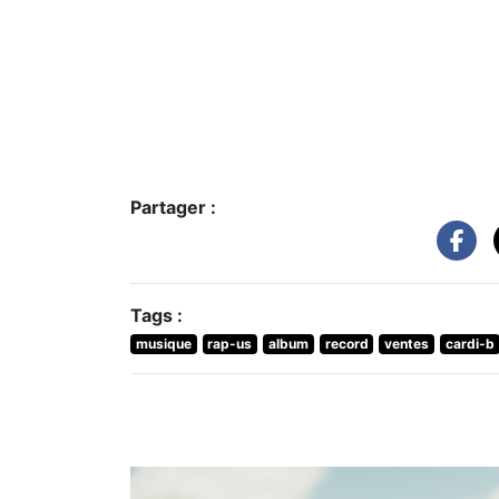
Partager :
Tags :
musique
rap-us
album
record
ventes
cardi-b