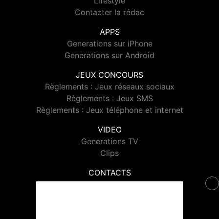
Lifestyle
Contacter la rédac
APPS
Generations sur iPhone
Generations sur Android
JEUX CONCOURS
Règlements : Jeux réseaux sociaux
Règlements : Jeux SMS
Règlements : Jeux téléphone et internet
VIDEO
Generations TV
Clips
CONTACTS
Contacter Generations