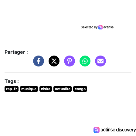
Partager :
Tags :
rap-fr
musique
niska
actualite
congo