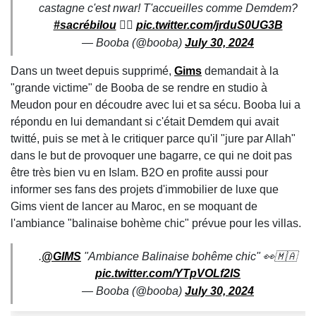
castagne c'est nwar! T'accueilles comme Demdem?
#sacrébilou
🏴‍☠️
pic.twitter.com/jrduS0UG3B
— Booba (@booba)
July 30, 2024
Dans un tweet depuis supprimé,
Gims
demandait à la
"grande victime" de Booba de se rendre en studio à
Meudon pour en découdre avec lui et sa sécu. Booba lui a
répondu en lui demandant si c'était Demdem qui avait
twitté, puis se met à le critiquer parce qu'il "jure par Allah"
dans le but de provoquer une bagarre, ce qui ne doit pas
être très bien vu en Islam. B2O en profite aussi pour
informer ses fans des projets d'immobilier de luxe que
Gims vient de lancer au Maroc, en se moquant de
l'ambiance "balinaise bohème chic" prévue pour les villas.
.
@GIMS
"Ambiance Balinaise bohême chic" 👀🇲🇦
pic.twitter.com/YTpVOLf2IS
— Booba (@booba)
July 30, 2024