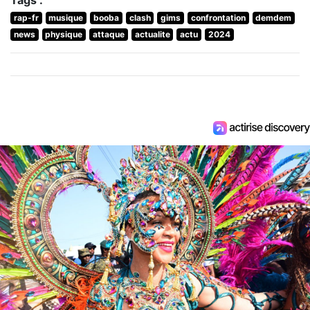
rap-fr
musique
booba
clash
gims
confrontation
demdem
news
physique
attaque
actualite
actu
2024