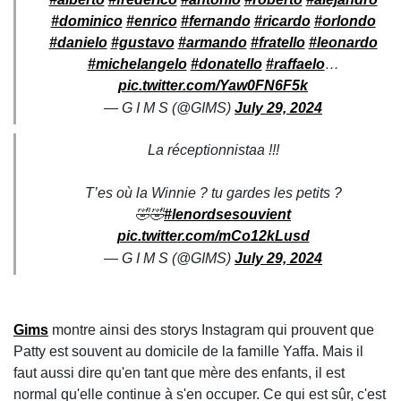
#dominico
#enrico
#fernando
#ricardo
#orlondo
#danielo
#gustavo
#armando
#fratello
#leonardo
#michelangelo
#donatello
#raffaelo
…
pic.twitter.com/Yaw0FN6F5k
— G I M S (@GIMS)
July 29, 2024
La réceptionnistaa !!!
T’es où la Winnie ? tu gardes les petits ?
🤣🤣
#lenordsesouvient
pic.twitter.com/mCo12kLusd
— G I M S (@GIMS)
July 29, 2024
Gims
montre ainsi des storys Instagram qui prouvent que
Patty est souvent au domicile de la famille Yaffa. Mais il
faut aussi dire qu'en tant que mère des enfants, il est
normal qu'elle continue à s'en occuper. Ce qui est sûr, c'est