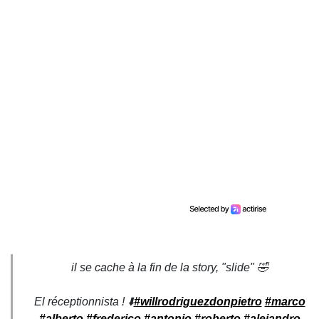
il se cache à la fin de la story, "slide" 🤣
El réceptionnista ! ⬇️
#willrodriguezdonpietro
#marco
#alberto
#frederico
#antonio
#roberto
#alejandro