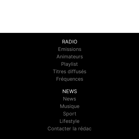
RADIO
Emissions
Animateurs
Playlist
Titres diffusés
Fréquences
NEWS
News
Musique
Sport
Lifestyle
Contacter la rédac