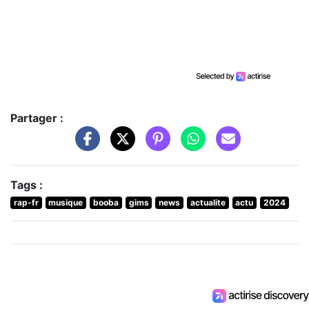
Partager :
Tags :
rap-fr
musique
booba
gims
news
actualite
actu
2024