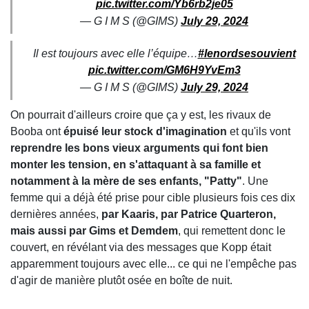
pic.twitter.com/Yb6rb2je05
— G I M S (@GIMS)
July 29, 2024
Il est toujours avec elle l’équipe…
#lenordsesouvient
pic.twitter.com/GM6H9YvEm3
— G I M S (@GIMS)
July 29, 2024
On pourrait d'ailleurs croire que ça y est, les rivaux de
Booba ont
épuisé leur stock d'imagination
et qu'ils vont
reprendre les bons vieux arguments qui font bien
monter les tension, en s'attaquant à sa famille et
notamment à la mère de ses enfants, "Patty"
. Une
femme qui a déjà été prise pour cible plusieurs fois ces dix
dernières années,
par Kaaris, par Patrice Quarteron,
mais aussi par Gims et Demdem
, qui remettent donc le
couvert, en révélant via des messages que Kopp était
apparemment toujours avec elle... ce qui ne l'empêche pas
d'agir de manière plutôt osée en boîte de nuit.