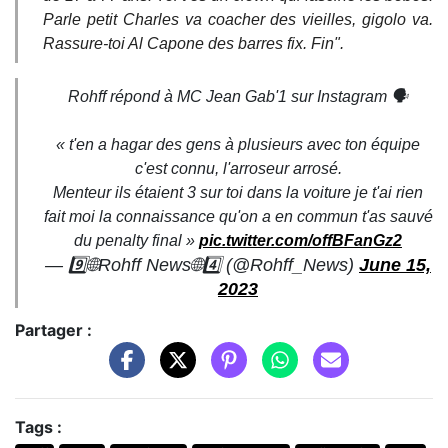
Parle petit Charles va coacher des vieilles, gigolo va.
Rassure-toi Al Capone des barres fix. Fin".
Rohff répond à MC Jean Gab'1 sur Instagram 🗣
« t'en a hagar des gens à plusieurs avec ton équipe
c'est connu, l'arroseur arrosé.
Menteur ils étaient 3 sur toi dans la voiture je t'ai rien
fait moi la connaissance qu'on a en commun t'as sauvé
du penalty final »
pic.twitter.com/offBFanGz2
— 9️⃣🌐Rohff News🌐4️⃣ (@Rohff_News)
June 15,
2023
Partager :
Tags :