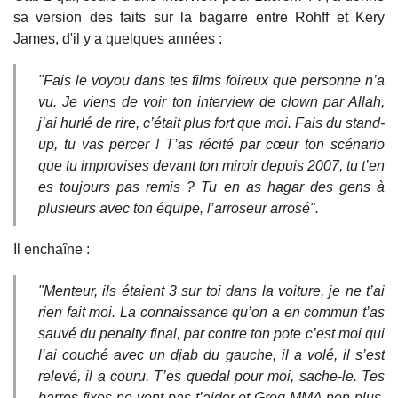
sa version des faits sur la bagarre entre Rohff et Kery
James, d'il y a quelques années :
"Fais le voyou dans tes films foireux que personne n’a
vu. Je viens de voir ton interview de clown par Allah,
j’ai hurlé de rire, c’était plus fort que moi. Fais du stand-
up, tu vas percer ! T’as récité par cœur ton scénario
que tu improvises devant ton miroir depuis 2007, tu t’en
es toujours pas remis ? Tu en as hagar des gens à
plusieurs avec ton équipe, l’arroseur arrosé".
Il enchaîne :
"Menteur, ils étaient 3 sur toi dans la voiture, je ne t’ai
rien fait moi. La connaissance qu’on a en commun t’as
sauvé du penalty final, par contre ton pote c’est moi qui
l’ai couché avec un djab du gauche, il a volé, il s’est
relevé, il a couru. T’es quedal pour moi, sache-le. Tes
barres fixes ne vont pas t’aider et Greg MMA non plus.