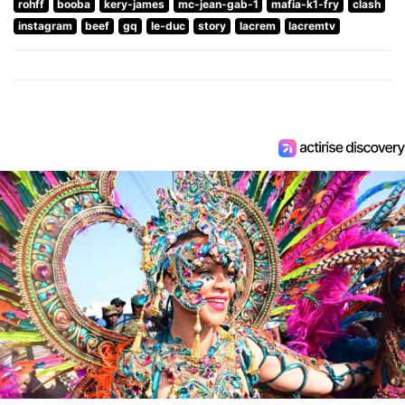
rohff
booba
kery-james
mc-jean-gab-1
mafia-k1-fry
clash
instagram
beef
gq
le-duc
story
lacrem
lacremtv