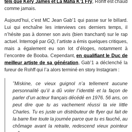
tels que Kery James et La Mafia K’1 Fry
, Rohff est chaud
comme jamais.
Aujourd’hui, c’est MC Jean Gab’1 qui passe sur le billard.
Lui qui enchaîne les interviews ces derniers temps, il
n’hésite pas à donner son avis (bien tranchant) sur le rap
actuel. Interrogé par
GQ
, l’artiste a émis quelques critiques,
mais a également eu son lot d’éloges, notamment à
l’encontre de Booba. Cependant,
en qualifiant le Duc de
meilleur artiste de sa génération
, Gab’1 a déclenché la
fureur de Rohff qui l’a alors terminé en story Instagram :
"Miskine, ce vieux guignol n’a tellement aucune
personnalité qu’il a dû voler l’identité et la façon de
parler d’un acteur français décédé en 1976. 56 ans, on
peut dire que tu as vachement réussi ta vie little
Charles. Tu es juste un distributeur de flyer qui fait de
la barre fixe toute la journée parce que tu es fauché, au
chômage avant la retraite, redescend vieux pointeur