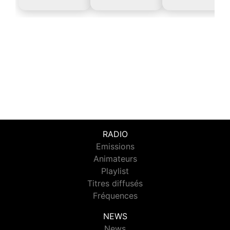
RADIO
Emissions
Animateurs
Playlist
Titres diffusés
Fréquences
NEWS
News