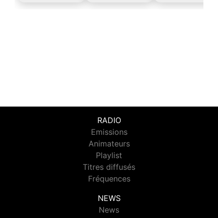
RADIO
Emissions
Animateurs
Playlist
Titres diffusés
Fréquences
NEWS
News