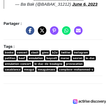
— Ba Bak (@BABAK_31212)
June 6, 2023
Partager :
Tags :
booba
concert
clash
gims
b2o
twitter
instagram
petition
beef
annulation
boycott
maroc
sevran
le-duc
annulation-concert
le-duc-de-boulogne
provocation
casablanca
meugui
meuguimaes
complexe-mohammed-v