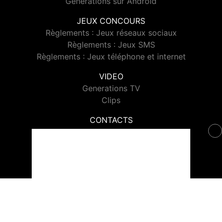
Generations sur Android
JEUX CONCOURS
Règlements : Jeux réseaux sociaux
Règlements : Jeux SMS
Règlements : Jeux téléphone et internet
VIDEO
Generations TV
Clips
CONTACTS
Contacter Generations
© 2026 Generations Tous droits réservés.
Signaler un contenu
-
Mentions légales
-
Politique de cookies
-