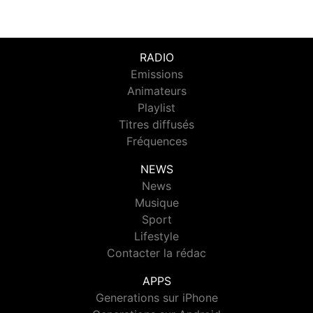
RADIO
Emissions
Animateurs
Playlist
Titres diffusés
Fréquences
NEWS
News
Musique
Sport
Lifestyle
Contacter la rédac
APPS
Generations sur iPhone