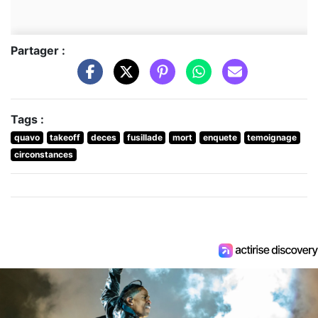
Partager :
Tags :
quavo
takeoff
deces
fusillade
mort
enquete
temoignage
circonstances