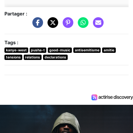
Partager :
Tags :
kanye-west
pusha-t
good-music
antisemitisme
amitie
tensions
relations
declarations