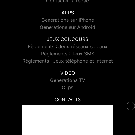
Contacter la rédac
APPS
Generations sur iPhone
Generations sur Android
JEUX CONCOURS
Règlements : Jeux réseaux sociaux
Règlements : Jeux SMS
Règlements : Jeux téléphone et internet
VIDEO
Generations TV
Clips
CONTACTS
Contacter Generations