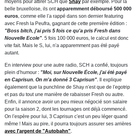
moyens pour attirer SCH que
Shay
par exemple. Pour la
belle bruxelloise, ils ont
apparemment déboursé 500 000
euros
, comme elle l'a rappé dans son dernier featuring
avec Fresh la Peufra, gagnant de cette première édition :
"Boss bitch, j'ai pris 5 fois ce qu'a pris Fresh dans
Nouvelle Ecole"
. 5 fois 100 000 euros, le calcul est donc
vite fait. Mais le S, lui, n'a apparemment pas été payé
autant.
En interview pour une autre radio, SCH a confié, toujours
plein d'humour :
"Moi, sur Nouvelle École, j'ai été payé
en Caprisun. On m'a donné 3 Caprisun"
. Il explique
également que la punchline de Shay n'est que de l'egotrip
et pas du tout une manière de rabaisser Fresh ou autre.
Enfin, il annonce avoir un peu mieux négocié son salaire
pour la saison 2, dont les tournages ont déjà commencé.
On l'espère pour lui, 3 Caprisun c'est un peu léger quand
même ! Mais au pire, il pourra toujours assurer ses arrières
avec l'argent de "Autobahn"
.