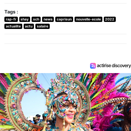
Tags :
rap-fr
shay
sch
news
caprisun
nouvelle-ecole
2022
actualite
actu
salaire