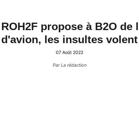
 ROH2F propose à B2O de lu
d'avion, les insultes volent
07 Août 2022
Par
La rédaction