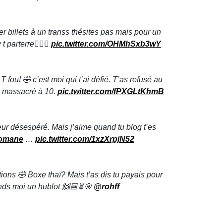
er billets à un transs thésites pas mais pour un
 parterre🤦🏽‍♂️
pic.twitter.com/OHMhSxb3wY
 fou! 🤣 c’est moi qui t’ai défié. T’as refusé au
ez massacré à 10.
pic.twitter.com/fPXGLtKhmB
eur désespéré. Mais j’aime quand tu blog t’es
omane
…
pic.twitter.com/1xzXrpjN52
ions 🤣 Boxe thaï? Mais t’as dis tu payais pour
rends moi un hublot 🙌🏾⏳🎯
@rohff