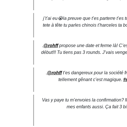
j’t’ai eu😭la preuve que t’es parterre t’e
tete à tête tu parles chinois t’harceles ta 
.
@rohff
propose une date et ferme là! C’est
début!!! Tu tiens pas 3 rounds. J’vais ve
.
@rohff
t’es dangereux pour la société f
tellement gênant c’est magique.
#
Vas y paye tu m’envoies la confirmation? M
mes enfants aussi. Ça fait 3 b