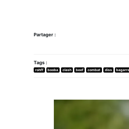
Partager :
Tags :
rohff
booba
clash
beef
combat
diss
bagarr