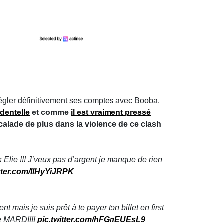
 régler définitivement ses comptes avec Booba.
 dentelle
et comme
il est vraiment pressé
scalade de plus dans la violence de ce clash
 Elie !!! J’veux pas d’argent je manque de rien
itter.com/IlHyYiJRPK
 mais je suis prêt à te payer ton billet en first
 de MARDI!!!
pic.twitter.com/hFGnEUEsL9