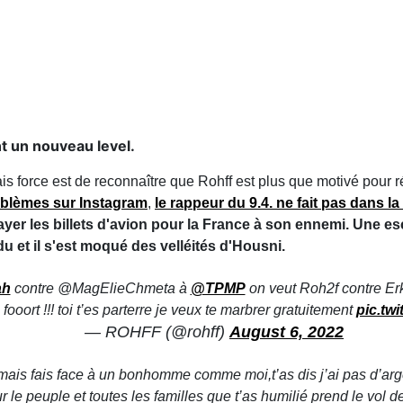
nt un nouveau level.
ais force est de reconnaître que Rohff est plus que motivé pour
roblèmes sur Instagram
,
le rappeur du 9.4. ne fait pas dans la
 payer les billets d'avion pour la France à son ennemi. Une e
 et il s'est moqué des velléités d'Housni.
ah
contre @MagElieChmeta à
@TPMP
on veut Roh2f contre Erk
fooort !!! toi t’es parterre je veux te marbrer gratuitement
pic.tw
— ROHFF (@rohff)
August 6, 2022
mais fais face à un bonhomme comme moi,t’as dis j’ai pas d’argent
our le peuple et toutes les familles que t’as humilié prend le vol