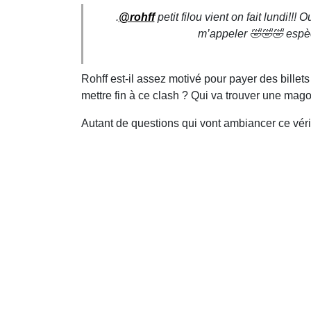
.
@rohff
petit filou vient on fait lundi!
m’appeler 🤣🤣🤣 espèce
Rohff est-il assez motivé pour payer des billet
mettre fin à ce clash ? Qui va trouver une magou
Autant de questions qui vont ambiancer ce vérita