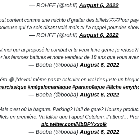
— ROHFF (@rohff)
August 6, 2022
s tout content comme une michto d’gratter des billets🤣🤣Pour pay
bookeuse qui t’a sois disant volé mais tu l’a rappel pour des show t
— ROHFF (@rohff)
August 6, 2022
 moi qui ai proposé le combat et tu veux faire genre je refuse?! T
nger les femmes battues et notre vendeur de 18 ans que vous av
— Booba (@booba)
August 6, 2022
réro 😂 j’devrai même pas te calculer en vrai t’es juste un blogu
narcissique
#mégalomaniaque
#paranoïaque
#lâche
#myth
— Booba (@booba)
August 6, 2022
ais c’est où la bagarre. Parking? Hall de gare? Housny product
illets en première. Va falloir que t’appel Cetelem. J’attend… P
pic.twitter.com/MbBPYxxoik
— Booba (@booba)
August 6, 2022