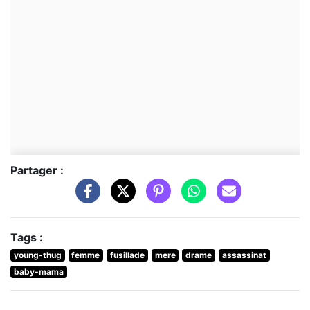
Partager :
Tags :
young-thug
femme
fusillade
mere
drame
assassinat
baby-mama