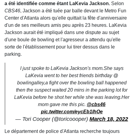
a été identifiée comme étant LaKevia Jackson.
Selon
CBS46
, Jackson a été tuée par balle devant le Metro Fun
Center d'Atlanta alors qu'elle quittait la fête d'anniversaire
d'un de ses meilleurs amis peu après 23 heures. LaKevia
Jackson aurait été impliqué dans une dispute au sujet
d'une boule de bowling et l'agresseur a attendu qu'elle
sorte de l'établissement pour lui tirer dessus dans le
parking.
I just spoke to LaKevia Jackson's mom.She says
LaKevia went to her best friends birthday @
bowlingalley,a fight over the bowling ball happened
then the suspect waited 20 mins in the parking lot for
LaKevia before he shot her while she was leaving.Her
mom gave me this pic.
@cbs46
pic.twitter.com/eycEb1lhOe
— Tori Cooper (@toricoooper)
March 18, 2022
Le département de police d'Atlanta recherche toujours