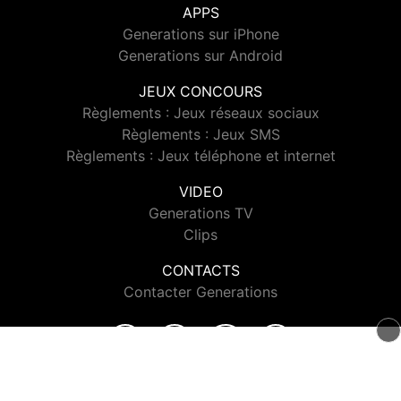
APPS
Generations sur iPhone
Generations sur Android
JEUX CONCOURS
Règlements : Jeux réseaux sociaux
Règlements : Jeux SMS
Règlements : Jeux téléphone et internet
VIDEO
Generations TV
Clips
CONTACTS
Contacter Generations