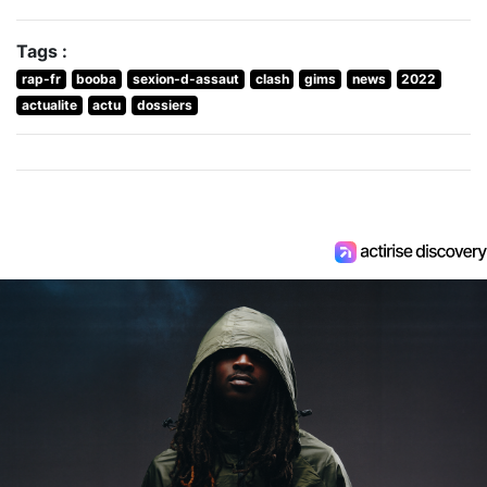
Tags :
rap-fr
booba
sexion-d-assaut
clash
gims
news
2022
actualite
actu
dossiers