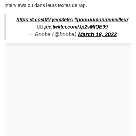
interviews ou dans leurs textes de rap.
https://t.co/4MZyem3e9A
#pourunmondemeilleur
🏴‍☠️
pic.twitter.com/Jp2sMfQE99
— Booba (@booba)
March 18, 2022