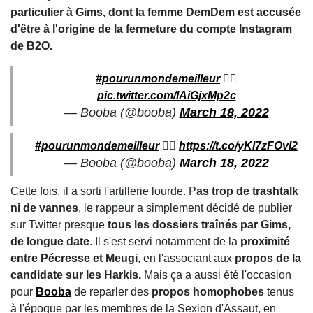
particulier à Gims, dont la femme DemDem est accusée
d'être à l'origine de la fermeture du compte Instagram
de B2O.
#pourunmondemeilleur
🏴‍☠️
pic.twitter.com/lAiGjxMp2c
— Booba (@booba)
March 18, 2022
#pourunmondemeilleur
🏴‍☠️
https://t.co/yKl7zFOvI2
— Booba (@booba)
March 18, 2022
Cette fois, il a sorti l'artillerie lourde. P
as trop de trashtalk
ni de vannes
, le rappeur a simplement décidé de publier
sur Twitter presque
tous les dossiers traînés par Gims,
de longue date
. Il s'est servi notamment de la
proximité
entre Pécresse et Meugi
, en l'associant aux
propos de la
candidate sur les Harkis.
Mais ça a aussi été l'occasion
pour
Booba
de reparler des
propos homophobes
tenus
à l'époque par les membres de la Sexion d'Assaut, en