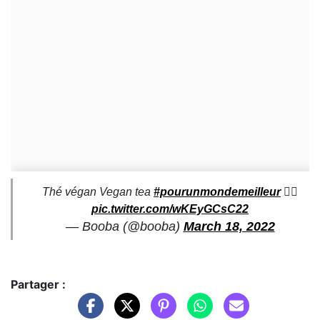
Thé végan Vegan tea
#pourunmondemeilleur
🏴‍☠️
pic.twitter.com/wKEyGCsC22
— Booba (@booba)
March 18, 2022
Partager :