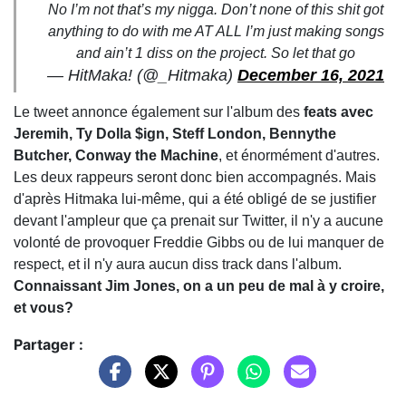
No I’m not that’s my nigga. Don’t none of this shit got
anything to do with me AT ALL I’m just making songs
and ain’t 1 diss on the project. So let that go
— HitMaka! (@_Hitmaka)
December 16, 2021
Le tweet annonce également sur l'album des
feats avec
Jeremih, Ty Dolla $ign, Steff London, Bennythe
Butcher, Conway the Machine
, et énormément d'autres.
Les deux rappeurs seront donc bien accompagnés. Mais
d'après Hitmaka lui-même, qui a été obligé de se justifier
devant l'ampleur que ça prenait sur Twitter, il n'y a aucune
volonté de provoquer Freddie Gibbs ou de lui manquer de
respect, et il n'y aura aucun diss track dans l'album.
Connaissant Jim Jones, on a un peu de mal à y croire,
et vous?
Partager :