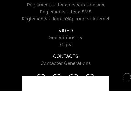
Règlements : Jeux réseaux sociaux
Règlements : Jeux SMS
Règlements : Jeux téléphone et internet
VIDEO
Generations TV
Clips
CONTACTS
Contacter Generations
© 2026 Generations Tous droits réservés.
Signaler un contenu
-
Mentions légales
-
Politique de cookies
-
Contact