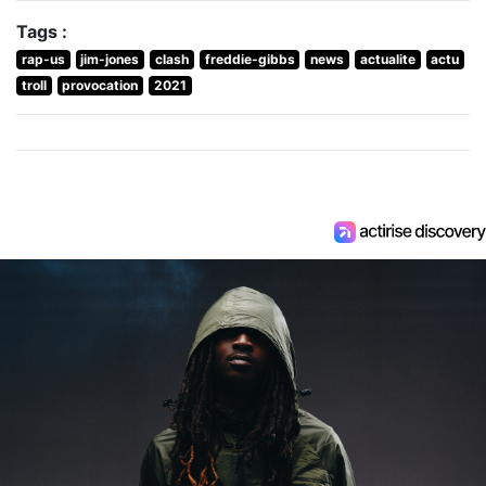
Tags :
rap-us
jim-jones
clash
freddie-gibbs
news
actualite
actu
troll
provocation
2021