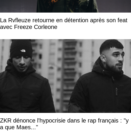
La Rvfleuze retourne en détention après son feat
avec Freeze Corleone
ZKR dénonce l'hypocrisie dans le rap français : "y
a que Maes..."