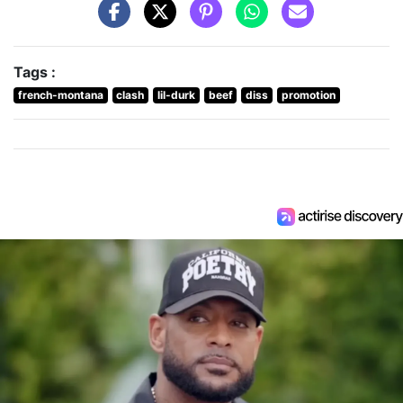
Tags :
french-montana
clash
lil-durk
beef
diss
promotion