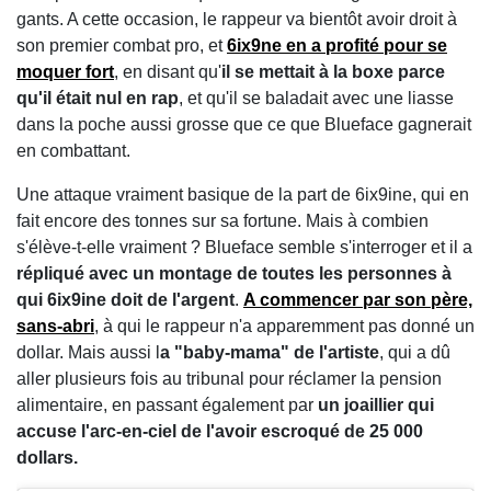
gants. A cette occasion, le rappeur va bientôt avoir droit à
son premier combat pro, et
6ix9ne en a profité pour se
moquer fort
, en disant qu'
il se mettait à la boxe parce
qu'il était nul en rap
, et qu'il se baladait avec une liasse
dans la poche aussi grosse que ce que Blueface gagnerait
en combattant.
Une attaque vraiment basique de la part de 6ix9ine, qui en
fait encore des tonnes sur sa fortune. Mais à combien
s'élève-t-elle vraiment ? Blueface semble s'interroger et il a
répliqué avec un montage de toutes les personnes à
qui 6ix9ine doit de l'argent
.
A commencer par son père,
sans-abri
, à qui le rappeur n'a apparemment pas donné un
dollar. Mais aussi l
a "baby-mama" de l'artiste
, qui a dû
aller plusieurs fois au tribunal pour réclamer la pension
alimentaire, en passant également par
un joaillier qui
accuse l'arc-en-ciel de l'avoir escroqué de 25 000
dollars.