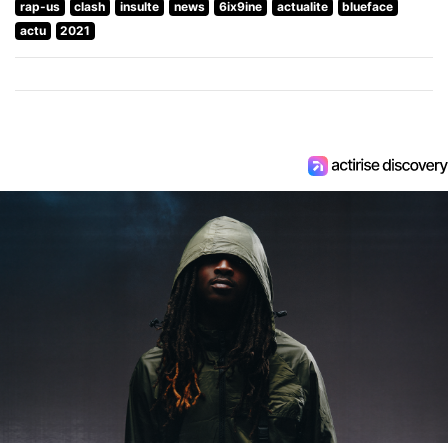
rap-us
clash
insulte
news
6ix9ine
actualite
blueface
actu
2021