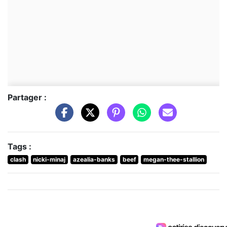
Partager :
Tags :
clash
nicki-minaj
azealia-banks
beef
megan-thee-stallion