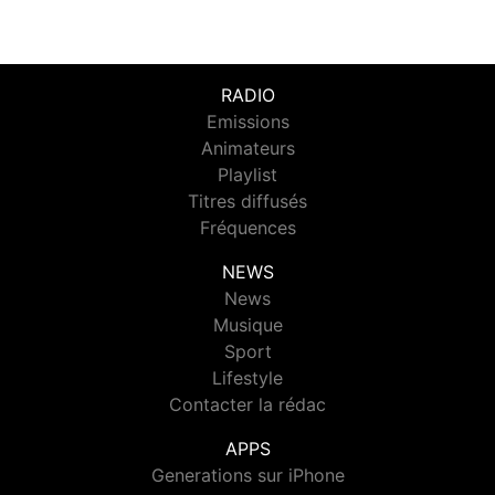
RADIO
Emissions
Animateurs
Playlist
Titres diffusés
Fréquences
NEWS
News
Musique
Sport
Lifestyle
Contacter la rédac
APPS
Generations sur iPhone