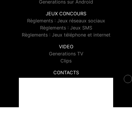
Generations sur Android
JEUX CONCOURS
Règlements : Jeux réseaux sociaux
Règlements : Jeux SMS
Règlements : Jeux téléphone et internet
VIDEO
Generations TV
Clips
CONTACTS
Contacter Generations
© 2026 Generations Tous droits réservés.
Signaler un contenu
-
Mentions légales
-
Politique de cookies
-