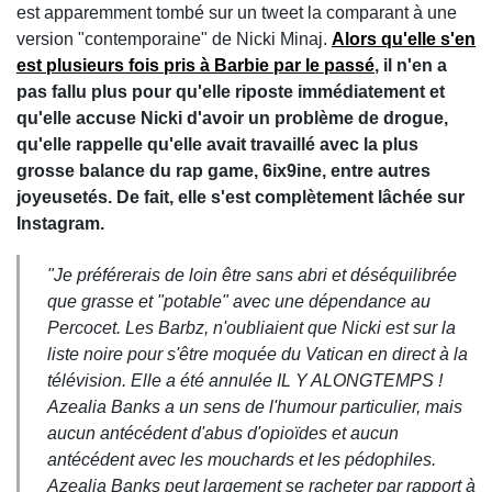
est apparemment tombé sur un tweet la comparant à une
version "contemporaine" de Nicki Minaj.
Alors qu'elle s'en
est plusieurs fois pris à Barbie par le passé
, il n'en a
pas fallu plus pour qu'elle riposte immédiatement et
qu'elle accuse Nicki d'avoir un problème de drogue,
qu'elle rappelle qu'elle avait travaillé avec la plus
grosse balance du rap game, 6ix9ine, entre autres
joyeusetés. De fait, elle s'est complètement lâchée sur
Instagram.
"Je préférerais de loin être sans abri et déséquilibrée
que grasse et "potable" avec une dépendance au
Percocet. Les Barbz, n'oubliaient que Nicki est sur la
liste noire pour s'être moquée du Vatican en direct à la
télévision. Elle a été annulée IL Y ALONGTEMPS !
Azealia Banks a un sens de l'humour particulier, mais
aucun antécédent d'abus d'opioïdes et aucun
antécédent avec les mouchards et les pédophiles.
Azealia Banks peut largement se racheter par rapport à