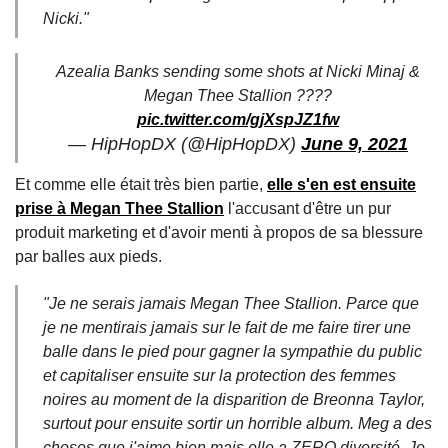
Nicki."
Azealia Banks sending some shots at Nicki Minaj &
Megan Thee Stallion ????
pic.twitter.com/gjXspJZ1fw
— HipHopDX (@HipHopDX)
June 9, 2021
Et comme elle était très bien partie,
elle s'en est ensuite
prise à Megan Thee Stallion
l'accusant d'être un pur
produit marketing et d'avoir menti à propos de sa blessure
par balles aux pieds.
"Je ne serais jamais Megan Thee Stallion. Parce que
je ne mentirais jamais sur le fait de me faire tirer une
balle dans le pied pour gagner la sympathie du public
et capitaliser ensuite sur la protection des femmes
noires au moment de la disparition de Breonna Taylor,
surtout pour ensuite sortir un horrible album. Meg a des
choses que j'aime bien mais elle a ZERO diversité. Je