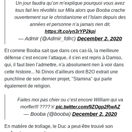
Un jour faudra qu’on m’explique pourquoi vous avez
tous fait les révoltés sur Mila alors que Booba crache
ouvertement sur le christianisme et l’Islam depuis des
années et personne n’a jamais rien dit.
https://t.co/yn3rYP2kpi
— Admir (@Admir_fdlrc)
December 2, 2020
Et comme Booba sait que dans ces cas-là, la meilleure
défense c'est encore l'attaque, il s'en est repris à Damso,
qui, il faut bien l'admettre, n'a absolument rien à voir dans
cette histoire... Ni Dinos d'ailleurs dont B2O extrait une
punchline de son dernier projet, "Stamina" qui parle
également de religion.
Faites moi pas chier ou c’est encore William qui va
morfler!!! ????‍☠️
pic.twitter.com/9ZOgp2RwAZ
— Booba (@booba)
December 2, 2020
En matière de trollage, le Duc a peut-être trouvé son