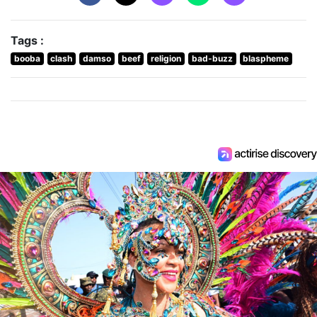
Tags :
booba
clash
damso
beef
religion
bad-buzz
blaspheme