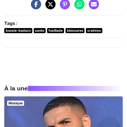
Tags :
boosie-badazz
sante
fusillade
blessures
craintes
À la une
Musique