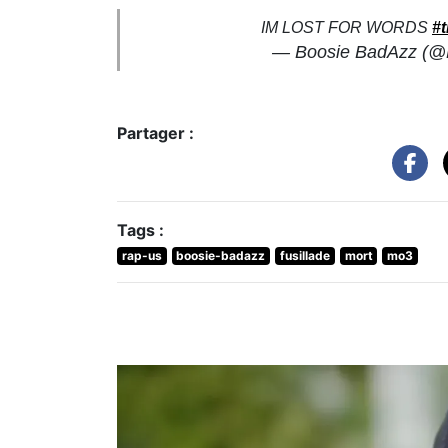
IM LOST FOR WORDS
#t
— Boosie BadAzz (
Partager :
Tags :
rap-us
boosie-badazz
fusillade
mort
mo3