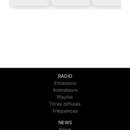
RADIO
Emissions
Animateurs
Playlist
Titres diffusés
Fréquences
NEWS
News