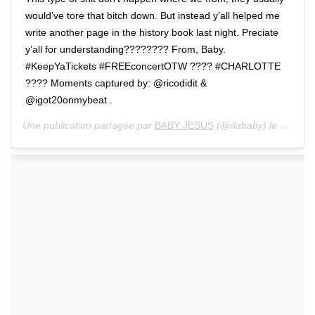
would’ve tore that bitch down. But instead y’all helped me
write another page in the history book last night. Preciate
y’all for understanding???????? From, Baby.
#KeepYaTickets #FREEconcertOTW ???? #CHARLOTTE
???? Moments captured by: @ricodidit &
@igot20onmybeat .
Une publication partagée par
BABY JESUS
(@dababy) le 6 Déc. 2019 à 7 :13 PST