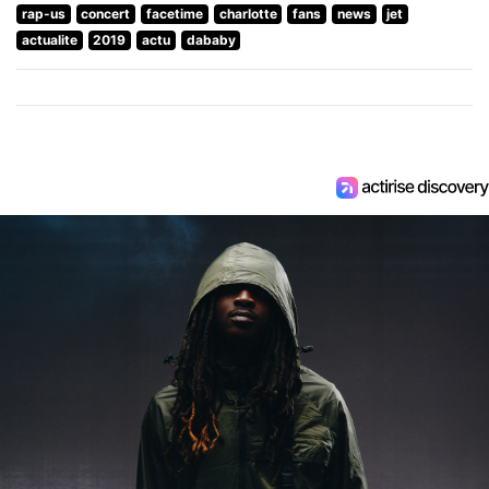
rap-us
concert
facetime
charlotte
fans
news
jet
actualite
2019
actu
dababy