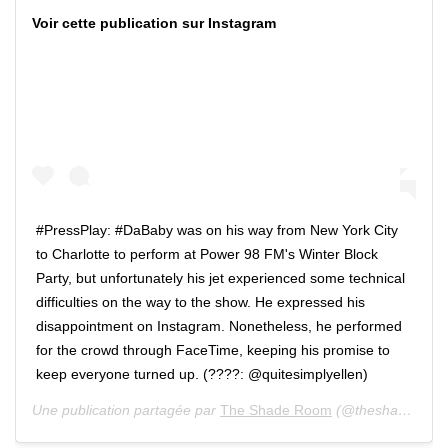
Voir cette publication sur Instagram
#PressPlay: #DaBaby was on his way from New York City
to Charlotte to perform at Power 98 FM's Winter Block
Party, but unfortunately his jet experienced some technical
difficulties on the way to the show. He expressed his
disappointment on Instagram. Nonetheless, he performed
for the crowd through FaceTime, keeping his promise to
keep everyone turned up. (????: @quitesimplyellen)
Une publication partagée par
The Shade Room
(@theshaderoom) le 5 Déc. 2019 à 9 :20 PST