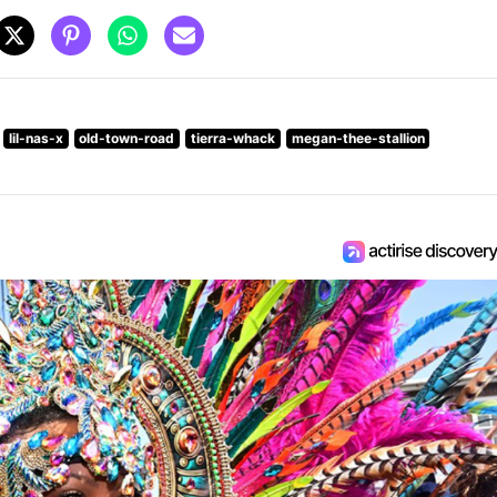
lil-nas-x
old-town-road
tierra-whack
megan-thee-stallion