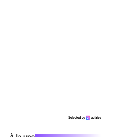
-
e
s
-
s
t
e
À la une