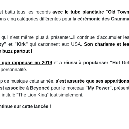
et battu tous les records
avec
le tube planétaire "Old Tow
ans cinq catégories différentes pour
la cérémonie des Gramm
, qui n'est même plus à présenter...Il continue d'accumuler le
" et "Kirk"
qui cartonnent aux USA.
Son charisme et le
e buzz partout !
t que rappeuse en 2019
et
a réussi à populariser "Hot Gir
a personnalité.
oup de musique cette année,
s'est assurée que ses apparition
'est associée à Beyoncé
pour le morceau
"My Power"
, présen
, intitulé "The Lion King" tout simplement.
ntinue sur cette lancée !