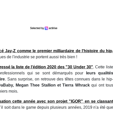
ncé
Jay-Z
comme le premier milliardaire de l'histoire du hip
es de l'industrie se portent aussi très bien !
dressé
la liste de l'édition 2020 des "30 Under 30"
. Cette list
s professionnels qui se sont démarqués pour
leurs qualité
ire
. Sans surprise, on retrouve des têtes connues dans le hip
 DaBaby, Megan Thee Stallion et Tierra Whrack
qui ont tou
niers mois.
nsation cette année avec
son projet "IGOR"
en se classan
u'il soit dans le game depuis plusieurs années, 2019 n'a été qu