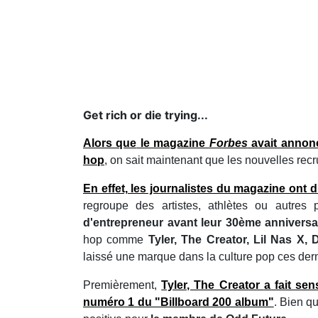
Get rich or die trying...
Alors que
le magazine
Forbes
avait anno
hop
, on sait maintenant que les nouvelles recru
En effet, les journalistes du magazine ont 
regroupe des artistes, athlètes ou autre
d'entrepreneur avant leur 30ème anniversa
hop comme
Tyler, The Creator, Lil Nas X,
laissé une marque dans la culture pop ces der
Premièrement,
Tyler, The Creator
a fait se
numéro 1 du "Billboard 200 album"
. Bien q