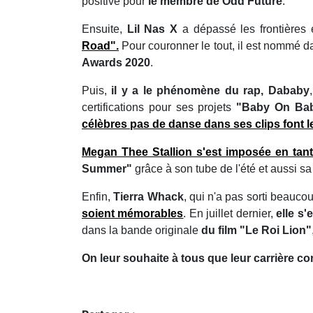
positive pour
le membre de Odd Future
.
Ensuite,
Lil Nas X
a dépassé les frontières 
Road"
.
Pour couronner le tout, il est nommé d
Awards 2020
.
Puis,
il y a le phénomène du rap, Dababy
certifications pour ses projets
"Baby On Baby
célèbres pas de danse dans ses clips font l
Megan Thee Stallion
s'est imposée en tan
Summer"
grâce à son tube de l'été et aussi s
Enfin,
Tierra Whack
, qui n'a pas sorti beauc
soient mémorables
. En juillet dernier,
elle s
dans la bande originale
du film "Le Roi Lion"
On leur souhaite à tous que leur carrière co