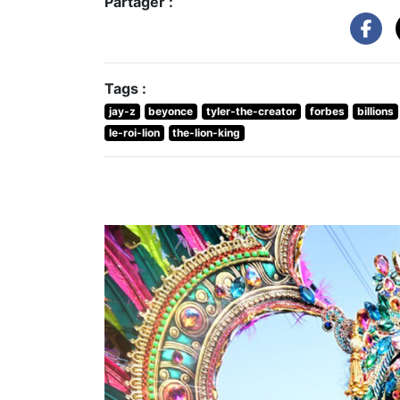
Partager :
Tags :
jay-z
beyonce
tyler-the-creator
forbes
billions
le-roi-lion
the-lion-king