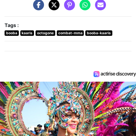
Tags :
booba
kaaris
octogone
combat-mma
booba-kaaris