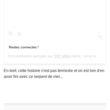
Restez connectés !
Une publication partagée par
SHC MMA
(@shc_mma) le 16 Août 2019 à 12 :48 PDT
En bref, cette histoire n'est pas terminée et on est loin d'en
avoir fini avec ce serpent de mer...