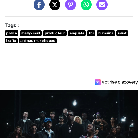
Tags :
police
mally-mall
producteur
enquete
fbi
humains
swat
trafic
animaux-exotiques