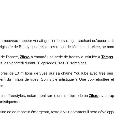
n nouveau rappeur venait gonfler leurs rangs, sachant qu’aucun artis
riginaire de Bondy qui a rejoint les rangs de l’écurie sus-citée, se n
t de l’année,
Zikxo
a entamé une série de freestyle intitulée «
Temps
tous les vendredi durant 30 épisodes, soit 30 semaines.
jà près de 10 millions de vues sur sa chaîne YouTube avec très peu 
nt du million de vues. Son style artistique ? Une voix étouffée et
ue.
rniers freestyles, notamment sur le dernier épisode où
Zikxo
avait ra
artistiquement.
nature de ce rappeur émergeant, reste à voir comment il sera dévelop