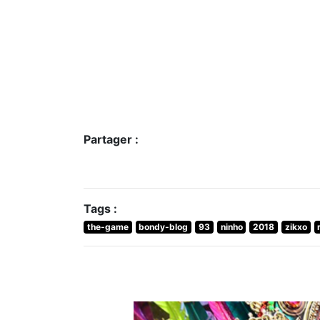
Partager :
Tags :
the-game
bondy-blog
93
ninho
2018
zikxo