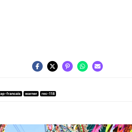
rap-francais
warner
rec-118