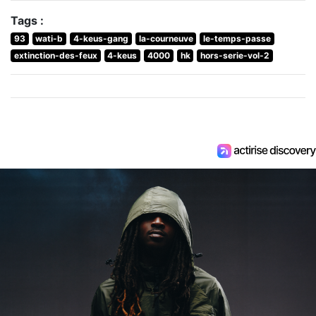
Tags :
93
wati-b
4-keus-gang
la-courneuve
le-temps-passe
extinction-des-feux
4-keus
4000
hk
hors-serie-vol-2