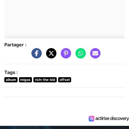
Partager :
Tags :
album
migos
rich-the-kid
offset