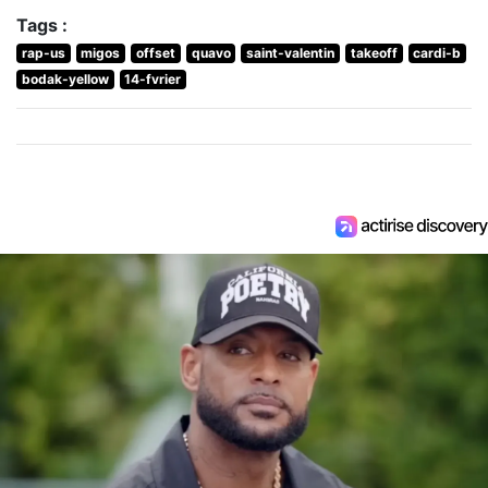
Tags :
rap-us
migos
offset
quavo
saint-valentin
takeoff
cardi-b
bodak-yellow
14-fvrier